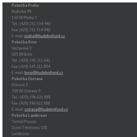
Pobočka Praha
Radlická 99
150 00 Praha 5
Tel.: (420) 251 554 940
Fax: (420) 251 554 940
E-mail:
praha@hudebnifond.cz
Pobočka Brno
Václavská 3
603 00 Brno
Tel.: (420) 543 211 641
Fax: (420) 543 211 894
E-mail:
brno@hudebnifond.cz
Pobočka Ostrava
Klínová 3
709 00 Ostrava 9
Tel.: (420) 596 621 888
Fax: (420) 596 621 888
E-mail:
ostrava@hudebnifond.cz
Pobočka Lanškroun
Tomáš Prouza
Dolní Třešňovec 101
Lanškroun