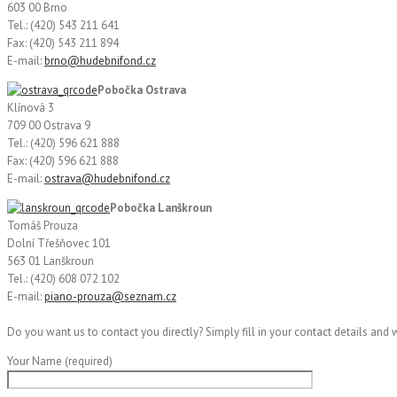
603 00 Brno
Tel.: (420) 543 211 641
Fax: (420) 543 211 894
E-mail:
brno@hudebnifond.cz
Pobočka Ostrava
Klínová 3
709 00 Ostrava 9
Tel.: (420) 596 621 888
Fax: (420) 596 621 888
E-mail:
ostrava@hudebnifond.cz
Pobočka Lanškroun
Tomáš Prouza
Dolní Třešňovec 101
563 01 Lanškroun
Tel.: (420) 608 072 102
E-mail:
piano-prouza@seznam.cz
Do you want us to contact you directly? Simply fill in your contact details and 
Your Name (required)