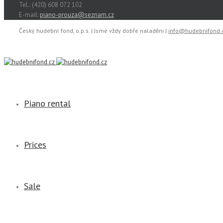
Tel.: (420) 608 072 102
E-mail:
piano-prouza@seznam.cz
Český hudební fond, o.p.s. | Jsme vždy dobře naladěni |
info@hudebnifond.
Piano rental
Prices
Sale