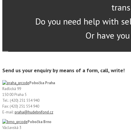
trans
Do you need help with sel
Or have you
Send us your enquiry by means of a form, call, write!
Pobočka Praha
Radlická 99
150 00 Praha 5
Tel.: (420) 251 554 940
Fax: (420) 251 554 940
E-mail:
praha@hudebnifond.cz
Pobočka Brno
Václavská 3