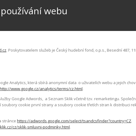
používání webu
.cz
. Poskytovatelem služeb je Český hudební fond, o.p.s., Besední 487, 1
le Analytics, která sbírá anonymní data o uživatelích webu a jejich chov
http://www.google.cz/analytics/terms/cz.html
.
lužby Google Adwords, a Seznam Sklik včetně tzv. remarketingu. Společn
soubory cookie první strany a soubory cookie třetích stran k distribuci re
a stránce
https://adwords.google.com/select/tsandcsfinder?country=CZ
.
klik.cz/cz/sklik-smluvni-podminky.html
.