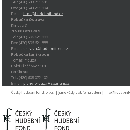
Tel.: (420) 543 211 641
Fax: (420) 543 211 894
E-mail:
brno@hudebnifond.cz
Pobočka Ostrava
Klínová 3
709 00 Ostrava 9
Tel.: (420) 596 621 888
Fax: (420) 596 621 888
E-mail:
ostrava@hudebnifond.cz
Pobočka Lanškroun
Tomáš Prouza
Dolní Třešňovec 101
Lanškroun
Tel.: (420) 608 072 102
E-mail:
piano-prouza@seznam.cz
Český hudební fond, o.p.s. | Jsme vždy dobře naladěni |
info@hudebnif