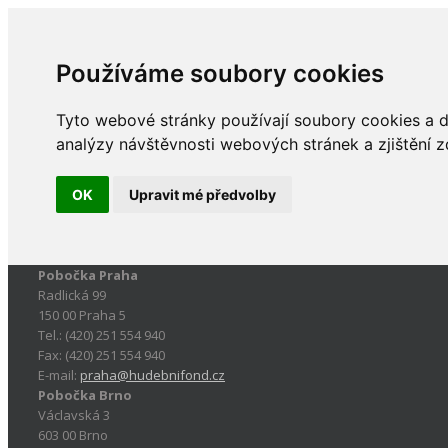
Používáme soubory cookies
Tyto webové stránky používají soubory cookies a da
analýzy návštěvnosti webových stránek a zjištění z
OK
Upravit mé předvolby
Pobočka Praha
Radlická 99
150 00 Praha 5
Tel.: (420) 251 554 940
Fax: (420) 251 554 940
E-mail:
praha@hudebnifond.cz
Pobočka Brno
Václavská 3
603 00 Brno