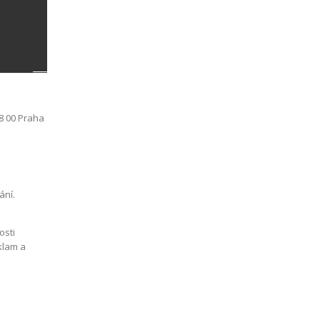
18 00 Praha
ání.
osti
klam a