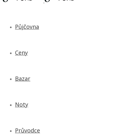
Půjčovna
Ceny
Bazar
Noty
Průvodce