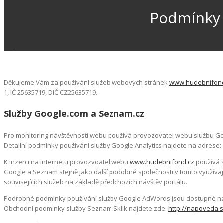
Podmínky 
Děkujeme Vám za používání služeb webových stránek
www.hudebnifond
1, IČ 25635719, DIČ CZ25635719.
Služby Google.com a Seznam.cz
Pro monitoring návštěvnosti webu používá provozovatel webu službu Goog
Detailní podmínky používání služby Google Analytics najdete na adrese:
K inzerci na internetu provozvoatel webu
www.hudebnifond.cz
používá s
Google a Seznam stejně jako další podobné společnosti v tomto využívají 
souvisejících služeb na základě předchozích návštěv portálu.
Podrobné podmínky používání služby Google AdWords jsou dostupné n
Obchodní podmínky služby Seznam Sklik najdete zde:
http://napoveda.s