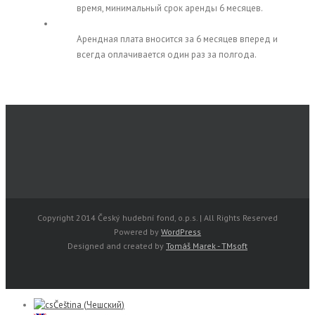
время, минимальный срок аренды 6 месяцев.
Арендная плата вносится за 6 месяцев вперед и
всегда оплачивается один раз за полгода.
Copyright 2014 Český hudební fond, o.p.s. | All Rights Reserved
Powered by
WordPress
Designed and created by
Tomáš Marek - TMsoft
Čeština
(
Чешский
)