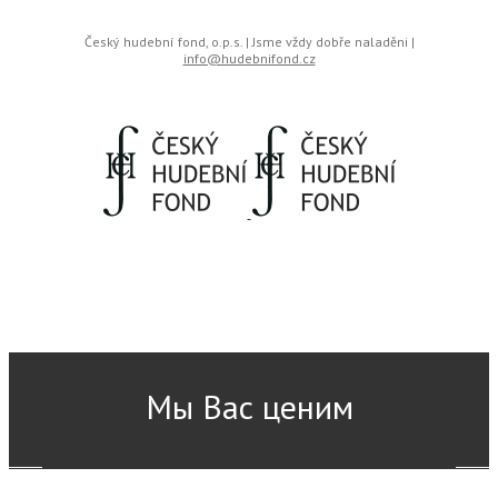
Český hudební fond, o.p.s. | Jsme vždy dobře naladěni |
info@hudebnifond.cz
Мы Вас ценим